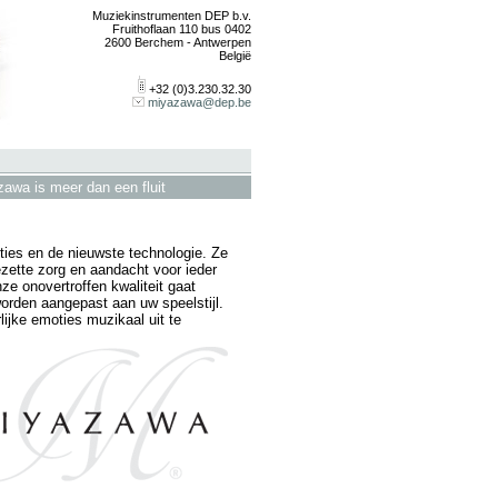
Muziekinstrumenten DEP b.v.
Fruithoflaan 110 bus 0402
2600 Berchem - Antwerpen
België
+32 (0)3.230.32.30
miyazawa@dep.be
awa is meer dan een fluit
ties en de nieuwste technologie. Ze
ette zorg en aandacht voor ieder
e onovertroffen kwaliteit gaat
rden aangepast aan uw speelstijl.
ijke emoties muzikaal uit te