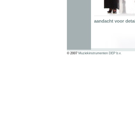
aandacht voor detai
© 2007
Muziekinstrumenten DEP b.v.
Koud gesmede kl
problemen met m
Kleppen met vols
elementen die de k