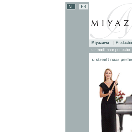
Miyazawa
|
Producte
u streeft naar perfectie
u streeft naar perfe