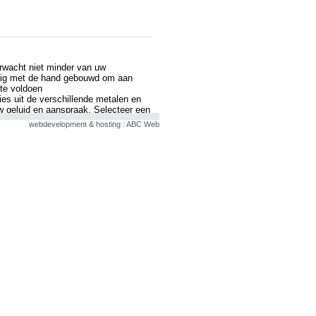
erwacht niet minder van uw
uldig met de hand gebouwd om aan
te voldoen
es uit de verschillende metalen en
uw geluid en aanspraak. Selecteer een
ouwen een instrument te hebben met
webdevelopment & hosting : ABC Web
Voor het meest persoonlijke element
teit ontdekken.
rögger system zorgen voor stabiele
leppen zoals met traditionele gepinde
tmethodes worden gemaakt en waarbij
ters.