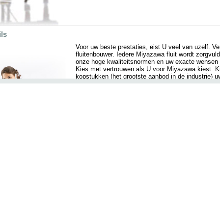
ls
Voor uw beste prestaties, eist U veel van uzelf. V
fluitenbouwer. Iedere Miyazawa fluit wordt zorgv
onze hoge kwaliteitsnormen en uw exacte wensen 
Kies met vertrouwen als U voor Miyazawa kiest. Ki
kopstukken (het grootste aanbod in de industrie) 
kopstuk zo uniek als Uzelf. En u kunt er op vertr
rijke klankkleuren en een dynamische aanspraak. 
van uw fluit, is de keuze echt aan u.
In ieder aspect van een Miyazawa fluit zult U kwali
Let op deze opmerkelijke voordelen:
De pinloze mechaniek voor de linkerhand en het B
verbindingen en voorkomen het vastlopen van de k
mechanieken kan gebeuren.
eppen - veel sterker en betrouwbaarder dan kleppen die met verouderde gie
etaalintegriteit voorkomen.
trekt vlakke bodems bieden superieure en betrouwbare zittingen voor de pols
lank bepalen