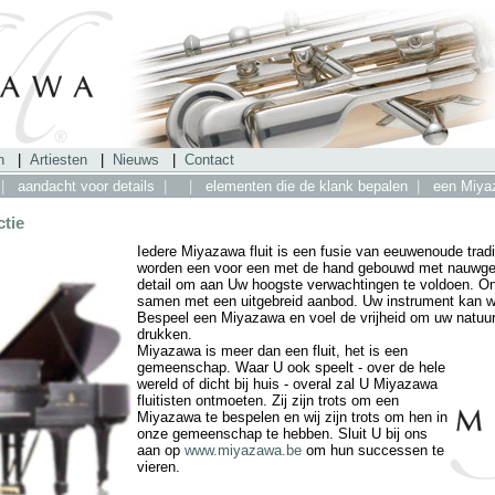
n
|
Artiesten
|
Nieuws
|
Contact
|
aandacht voor details
|
|
elementen die de klank bepalen
|
een Miyaz
ctie
Iedere Miyazawa fluit is een fusie van eeuwenoude tradi
worden een voor een met de hand gebouwd met nauwgez
detail om aan Uw hoogste verwachtingen te voldoen. Onz
samen met een uitgebreid aanbod. Uw instrument kan wo
Bespeel een Miyazawa en voel de vrijheid om uw natuurl
drukken.
Miyazawa is meer dan een fluit, het is een
gemeenschap. Waar U ook speelt - over de hele
wereld of dicht bij huis - overal zal U Miyazawa
fluitisten ontmoeten. Zij zijn trots om een
Miyazawa te bespelen en wij zijn trots om hen in
onze gemeenschap te hebben. Sluit U bij ons
aan op
www.miyazawa.be
om hun successen te
vieren.